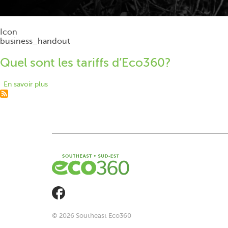
Icon
business_handout
Quel sont les tariffs d’Eco360?
En savoir plus
sur
Quel
sont
les
tariffs
d’Eco360?
© 2026 Southeast Eco360